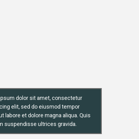
ipsum dolor sit amet, consectetur
Lorem ipsum do
cing elit, sed do eiusmod tempor
adipiscing eli
ut labore et dolore magna aliqua. Quis
incididunt ut labor
m suspendisse ultrices gravida.
ipsum suspen